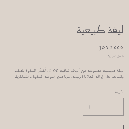
افتح
الوسائط
1
ليفة طبيعية
بشكل
مشروط
سعر
2.000 JOD
عادي
شامل الضريبة.
ليفة طبيعية مصنوعة من ألياف نباتية 100٪. تُقشّر البشرة بلطف،
وتساعد على إزالة الخلايا الميتة، مما يعزز نعومة البشرة وانتعاشها.
كمية
تقليل
زيادة
الكمية
الكمية
لـ
لـ