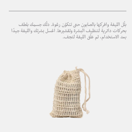
بلّل الليفة وافركها بالصابون حتى تتكوّن رغوة. دلّك جسمك بلطف
بحركات دائرية لتنظيف البشرة وتقشيرها. اغسل بشرتك والليفة جيدًا
بعد الاستخدام، ثم علّق الليفة لتجف.