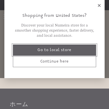
コンテ
×
注文が10 JOD以上で送料無料
ンツに
カ
進む
Shopping from United States?
ー
ト
Discover your local Numeira store for a
smoother shopping experience, faster delivery,
and local assistance.
コンタクト
Go to local store
Continue here
ホーム