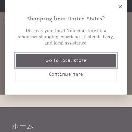
コンテ
×
注文が10 JOD以上で送料無料
ンツに
カ
進む
Shopping from United States?
ー
ト
Discover your local Numeira store for a
smoother shopping experience, faster delivery,
and local assistance.
番号
Go to local store
Continue here
ホーム